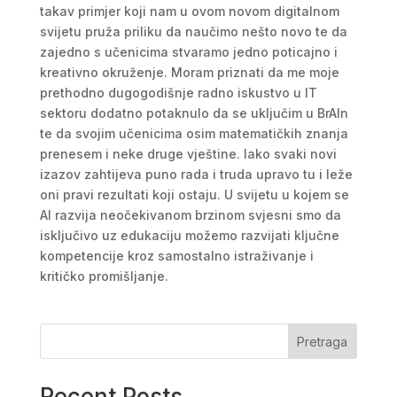
takav primjer koji nam u ovom novom digitalnom
svijetu pruža priliku da naučimo nešto novo te da
zajedno s učenicima stvaramo jedno poticajno i
kreativno okruženje. Moram priznati da me moje
prethodno dugogodišnje radno iskustvo u IT
sektoru dodatno potaknulo da se uključim u BrAIn
te da svojim učenicima osim matematičkih znanja
prenesem i neke druge vještine. Iako svaki novi
izazov zahtijeva puno rada i truda upravo tu i leže
oni pravi rezultati koji ostaju. U svijetu u kojem se
AI razvija neočekivanom brzinom svjesni smo da
isključivo uz edukaciju možemo razvijati ključne
kompetencije kroz samostalno istraživanje i
kritičko promišljanje.
Pretraga
Recent Posts