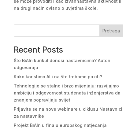
se može provoditi i kao izvannastavna aktivnost ili
na drugi način ovisno o uvjetima škole.
Pretraga
Recent Posts
Što BrAIn kurikul donosi nastavnicima? Autori
odgovaraju
Kako koristimo AI i na što trebamo paziti?
Tehnologije se stalno i brzo mijenjaju; razvijajmo
ambiciju i odgovornost studenata inženjerstva da
znanjem popravljaju svijet
Prijavite se na nove webinare u ciklusu Nastavnici
za nastavnike
Projekt BrAIn u finalu europskog natjecanja