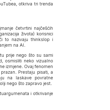
uTubea, otkriva tri trenda
manje četvrtini najčešćih
anizacija života) korisnici
či to nazivaju thinkslop i
janjem na AI.
atu prije nego što su sami
d, osmisliti neko vizualno
malne izmjene. Ovaj fenomen
 prazan. Prestaju pisati, a
daju na laskave povratne
olji nego što zapravo jest.
otuargumenata i otkrivanje