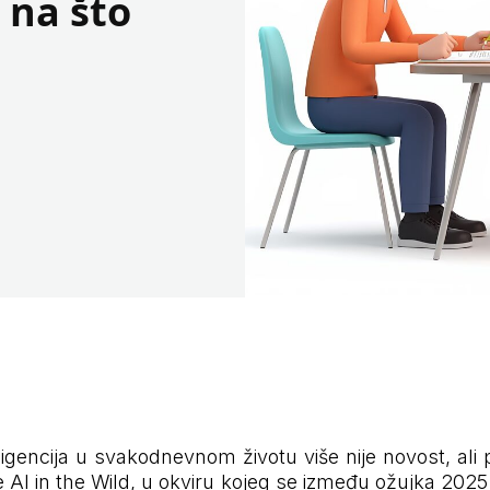
 na što
igencija u svakodnevnom životu više nije novost, ali p
je AI in the Wild, u okviru kojeg se između ožujka 2025.