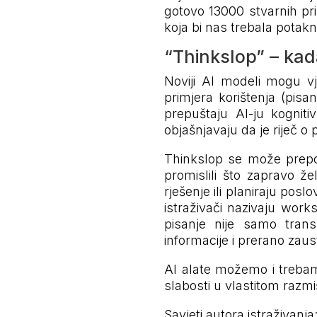
gotovo 13000 stvarnih pri
koja bi nas trebala potakn
“Thinkslop” – kad
Noviji AI modeli mogu vj
primjera korištenja (pisan
prepuštaju AI-ju kognitiv
objašnjavaju da je riječ 
Thinkslop se može prepozn
promislili što zapravo že
rješenje ili planiraju pos
istraživači nazivaju works
pisanje nije samo trans
informacije i prerano zaus
AI alate možemo i trebamo
slabosti u vlastitom razmišl
Savjeti autora istraživanja