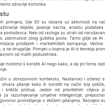
talno zdravlje korisnika.
stu
 primjera, čak 63 su vezana uz aktivnosti na ra
ažimanje bilješki, pisanje nacrta, analizu podatak
a poslodavca. Neki od razloga su strah od narušavan
ebi, zabrinutost zbog gubitka posla. Tamo gdje se AI 
izaciji prodajnih i marketinških kampanja. Većina t
, a ne drugačije. Primjeri u kojima je AI iz temelja pro
uglavnom od malih poduzetnika.
nije hoćemo li koristiti AI nego kako, a da pri tome za
enje.
žni u obrazovnom kontekstu. Nastavnici i učenici sv
vara pitanje kako ih koristiti na način koji potiče
t i kritički pristup. Jedan od prioritetnih ciljeva
 za razumijevanje umjetne inteligencije, prepozna
govorno promišljanje o etičkim pitanjima. Razvijeni ku