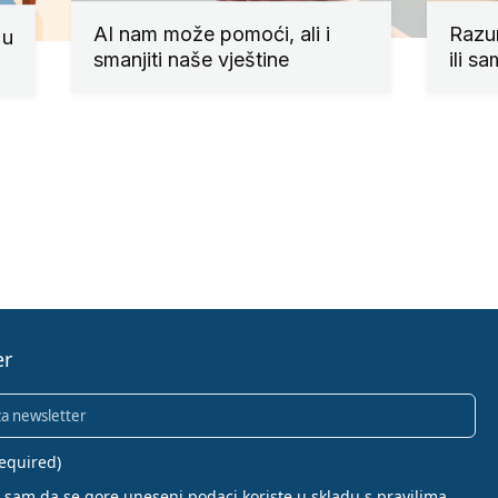
AI nam može pomoći, ali i
Razum
 u
smanjiti naše vještine
ili s
er
Required)
equired)
sam da se gore uneseni podaci koriste u skladu s pravilima