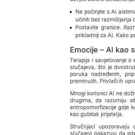
Ne počinjite s AI alati
učiniti bez razmišljanja
Postavite granice. Raz
prikladniji za AI. Kako p
Emocije – AI kao 
Terapija i savjetovanje o
slučajeva, što je dvostru
poruka nadređenih, prip
preminulih. Privlači ih up
Mnogi korisnici AI ne doži
drugima, da razumiju situ
antropomorfizacije gdje k
kao gubitak prijatelja.
Stručnjaci upozoravaju
slučajevi pokazuju da int