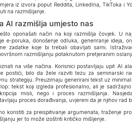
mjera iz izvora poput Reddita, LinkedIna, TikToka i Yo
uti na razmišljanje.
a AI razmišlja umjesto nas
ešto oponašati način na koji razmišlja čovjek. U naj
je e-poruka, donošenje odluka, generiranje ideja, org
ne zadatke koje bi trebali obavljati sami. Istraživa
o površnom razmišljanju potaknutom pretjeranim oslan
ati na više načina. Korisnici postavljaju upit AI al
le postići, bilo da žele razviti tezu za seminarski ra
lovnu strategiju. Preuzimaju generirani tekst uz mini
lop: tekst koji izgleda profesionalno, ali je sadržajno
kripcija misli, nego i proces razmišljanja. Nasje
tavljaju proces dorađivanja, uvjereni da je njihov rad b
 koristiti za preispitivanje argumenata, traženje pr
janju jer to može izoštriti kritičko mišljenje.
: