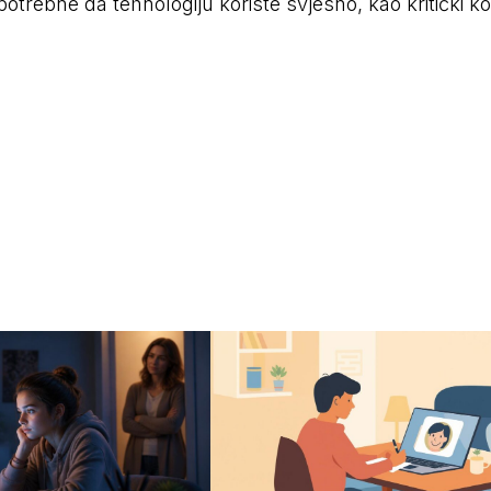
potrebne da tehnologiju koriste svjesno, kao kritički kori