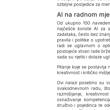
ozbiljne posljedice za men
AI na radnom mje
Od ukupno 100 navedenih
najčešće koriste AI za s
zadataka, često bez znanj
pravila i politike o upotr
radi se uglavnom o optim
postojeće stvari rade brže
sada su rijetki i dolaze 
Pitanje koje se postavlja 
kreativnost i kritičko mišlj
Ovi nalazi posebno su va
svakodnevnom radu, što ot
razmišljanje, kreativnos
osnaživanje kompetencija
društvo i pojedinca te od