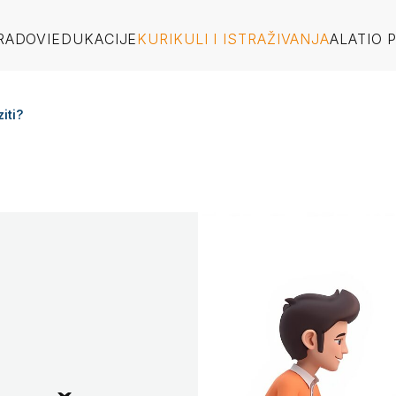
RADOVI
EDUKACIJE
KURIKULI I ISTRAŽIVANJA
ALATI
O 
iti?