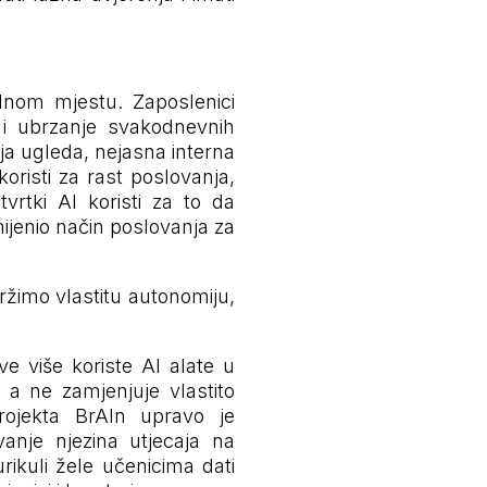
dnom mjestu. Zaposlenici
a i ubrzanje svakodnevnih
ja ugleda, nejasna interna
koristi za rast poslovanja,
vrtki AI koristi za to da
mijenio način poslovanja za
držimo vlastitu autonomiju,
e više koriste AI alate u
, a ne zamjenjuje vlastito
 projekta BrAIn upravo je
vanje njezina utjecaja na
rikuli žele učenicima dati