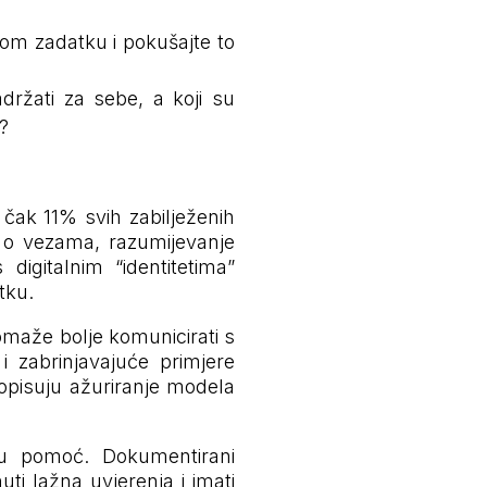
nom zadatku i pokušajte to
držati za sebe, a koji su
i?
 čak 11% svih zabilježenih
te o vezama, razumijevanje
igitalnim “identitetima”
tku.
pomaže bolje komunicirati s
 i zabrinjavajuće primjere
 opisuju ažuriranje modela
ku pomoć. Dokumentirani
ti lažna uvjerenja i imati