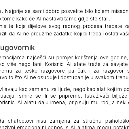
ma. Najprije se sami dobro posvetite bilo kojem misao
 o tome kako će AI nastaviti tamo gdje ste stali.
mislite koje dijelove svog radnog procesa trebate za
aziti da AI ne preuzme zadatke koji bi trebali ostati vaš
sugovornik
 emocijama najčešći su primjer korištenja ove godine,
ko više nego lani. Korisnici AI alate traže za savje
remu za teške razgovore pa čak i za razgovor s d
ravo to što AI ne osuđuje i dostupan je u svakom trenu
vljavaju kao zamjenu za ljude, nego kao alat koji im 
aciju, smire se ili se pripreme. Istraživači bilježe
orisnici AI alatu daju imena, pripisuju mu rod, a neki
 da chatbotovi nisu zamjena za stručnu psihološ
enzivni emocionalni odnosi s AI alatima mogu potaknu