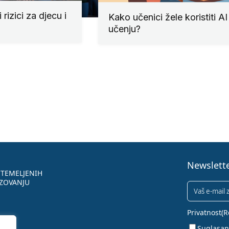
 i rizici za djecu i
Kako učenici žele koristiti AI
učenju?
Newslett
 TEMELJENIH
AZOVANJU
Newsletter
(
Privatnost
(R
Suglasan 