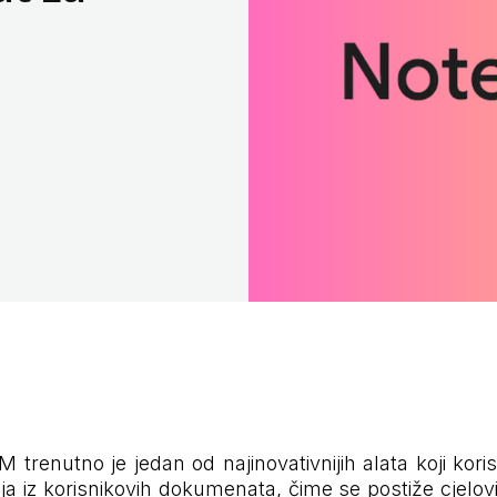
renutno je jedan od najinovativnijih alata koji koris
ija iz korisnikovih dokumenata, čime se postiže cjelo