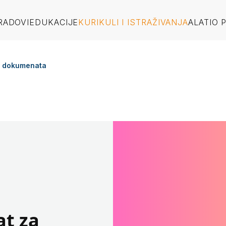
RADOVI
EDUKACIJE
KURIKULI I ISTRAŽIVANJA
ALATI
O 
zu dokumenata
at za