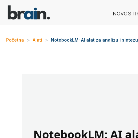
NOVOSTI
Početna
>
Alati
>
NotebookLM: AI alat za analizu i sinte
NotebookLM: AI al