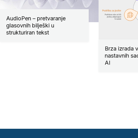
AudioPen – pretvaranje
glasovnih bilješki u
strukturiran tekst
Brza izrada v
nastavnih sa
AI