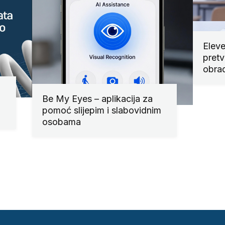
Eleve
pretv
obra
Be My Eyes – aplikacija za
pomoć slijepim i slabovidnim
osobama